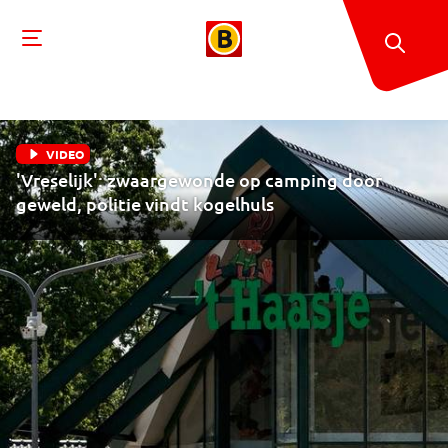
VIDEO
'Vreselijk': zwaargewonde op camping door
geweld, politie vindt kogelhuls