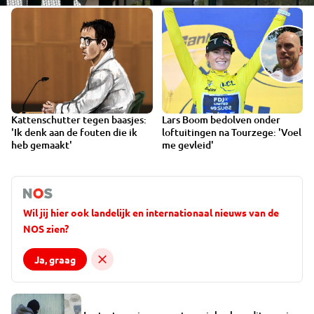
Kattenschutter tegen baasjes:
Lars Boom bedolven onder
'Ik denk aan de fouten die ik
loftuitingen na Tourzege: 'Voel
heb gemaakt'
me gevleid'
Wil jij hier ook landelijk en internationaal nieuws van de
NOS zien?
Ja, graag