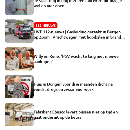
Je staat oog in oog met een inbreker: dit mag je
wel en niet doen
112 NIEUWS
LIVE 112-nieuws | Gasleiding geraakt in Bergen
op Zoom | Vrachtwagen met hooibalen in brand in
Schijndel
Willy en René: 'PSV wacht te lang met nieuwe
aankopen'
Huis in Dongen voor drie maanden dicht na
vondst drugs en zwaar vuurwerk
Fabrikant Ebusco levert bussen niet op tijd en
gaat onderuit op de beurs