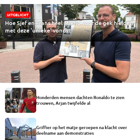
UITGELICHT
Hoe Sjef en Frans heel Mierlo voor de gek hielden
met deze 'unieke' vondst
Honderden mensen dachten Ronaldo te zien
trouwen, Arjan twijfelde al
Griffier op het matje geroepen na klacht over
deelname aan demonstraties