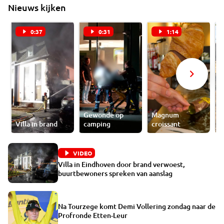
Nieuws kijken
0:37
0:31
1:14
Gewonde op
Magnum
P
Villa in brand
camping
croissant
g
VIDEO
Villa in Eindhoven door brand verwoest,
buurtbewoners spreken van aanslag
Na Tourzege komt Demi Vollering zondag naar de
Profronde Etten-Leur