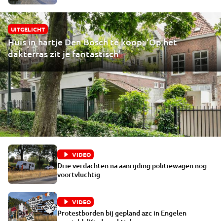
UITGELICHT
Huis in hartje Den Bosch te koop: ‘Op het
dakterras zit je fantastisch’
VIDEO
Drie verdachten na aanrijding politiewagen nog
voortvluchtig
VIDEO
Protestborden bij gepland azc in Engelen