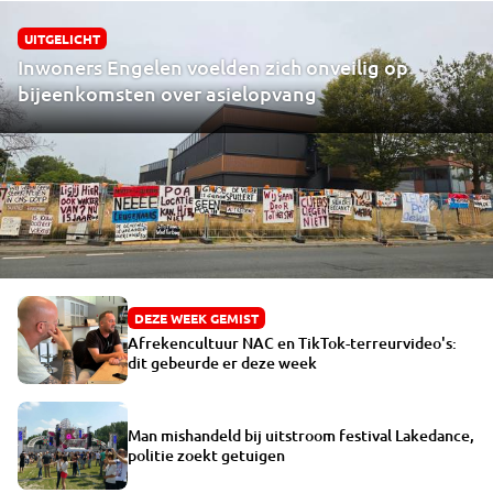
UITGELICHT
Inwoners Engelen voelden zich onveilig op
bijeenkomsten over asielopvang
DEZE WEEK GEMIST
Afrekencultuur NAC en TikTok-terreurvideo's:
dit gebeurde er deze week
Man mishandeld bij uitstroom festival Lakedance,
politie zoekt getuigen