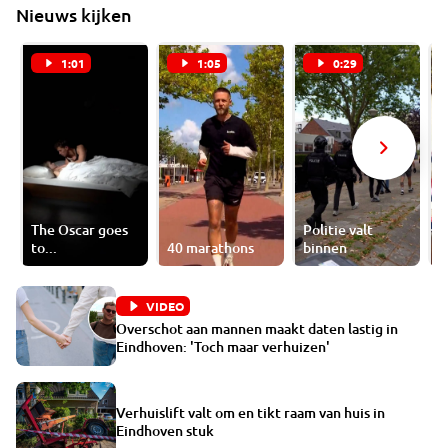
Nieuws kijken
1:01
1:05
0:29
The Oscar goes
Politie valt
B
to...
40 marathons
binnen
w
VIDEO
Overschot aan mannen maakt daten lastig in
Eindhoven: 'Toch maar verhuizen'
Verhuislift valt om en tikt raam van huis in
Eindhoven stuk