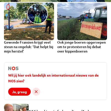
Gewonde Fransien krijgt veel
Ook jonge boeren opgeroepen
steun na ongeluk: ‘Dat helpt bij
om te protesteren bij debat
mijn herstel’
over kippenboeren
Wil jij hier ook landelijk en internationaal nieuws van de
NOS zien?
Ja, graag