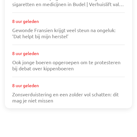
sigaretten en medicijnen in Budel | Verhuislift valt
om en tikt raam van huis in Eindhoven stuk
8 uur geleden
Gewonde Fransien krijgt veel steun na ongeluk:
‘Dat helpt bij mijn herstel’
8 uur geleden
Ook jonge boeren opgeroepen om te protesteren
bij debat over kippenboeren
8 uur geleden
Zonsverduistering en een zolder vol schatten: dit
mag je niet missen