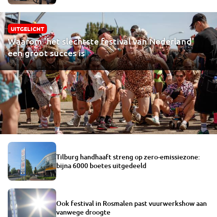
UITGELICHT
Waarom 'het slechtste festival van Nederland'
een groot succes is
Tilburg handhaaft streng op zero-emissiezone:
bijna 6000 boetes uitgedeeld
Ook festival in Rosmalen past vuurwerkshow aan
vanwege droogte