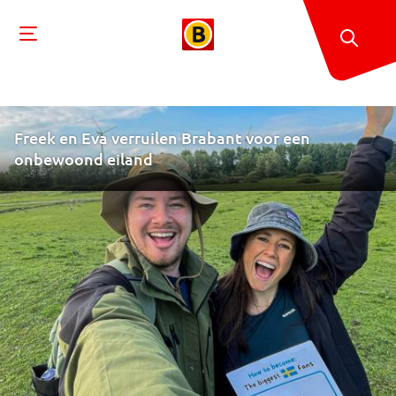
Freek en Eva verruilen Brabant voor een
onbewoond eiland