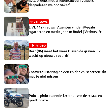
NAC breekt met afrekencultuur: 'Anders
degraderen we nog vaker'
112 NIEUWS
LIVE 112-nieuws | Agenten vinden illegale
sigaretten en medicijnen in Budel | Verhuislift
valt om en tikt raam van huis in Eindhoven stuk
VIDEO
Bert (86) meet het weer tussen de graven: ‘Ik
wacht op nieuwe records’
Zonsverduistering en een zolder vol schatten: dit
mag je niet missen
Politie plukt racende fatbiker van de straat en
geeft boete