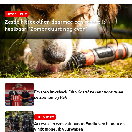
UITGELICHT
Zesde hittegolf en daarmee een record is
haalbaar: 'Zomer duurt nog even'
Ervaren linksback Filip Kostić tekent voor twee
seizoenen bij PSV
VIDEO
Arrestatieteam valt huis in Eindhoven binnen en
vindt mogelijk vuurwapen