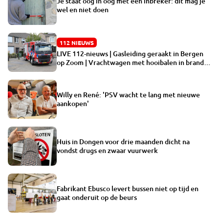
Je staat oog in oog met een inbreker: dit mag je
wel en niet doen
112 NIEUWS
LIVE 112-nieuws | Gasleiding geraakt in Bergen
op Zoom | Vrachtwagen met hooibalen in brand in
Schijndel
Willy en René: 'PSV wacht te lang met nieuwe
aankopen'
Huis in Dongen voor drie maanden dicht na
vondst drugs en zwaar vuurwerk
Fabrikant Ebusco levert bussen niet op tijd en
gaat onderuit op de beurs