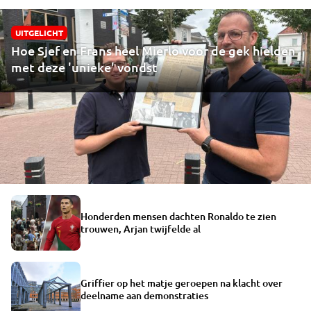
UITGELICHT
Hoe Sjef en Frans heel Mierlo voor de gek hielden
met deze 'unieke' vondst
Honderden mensen dachten Ronaldo te zien
trouwen, Arjan twijfelde al
Griffier op het matje geroepen na klacht over
deelname aan demonstraties