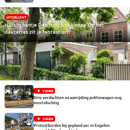
UITGELICHT
Huis in hartje Den Bosch te koop: ‘Op het
dakterras zit je fantastisch’
VIDEO
Drie verdachten na aanrijding politiewagen nog
voortvluchtig
VIDEO
Protestborden bij gepland azc in Engelen