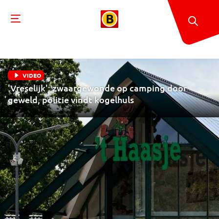
VIDEO
'Vreselijk': zwaargewonde op camping door
geweld, politie vindt kogelhuls