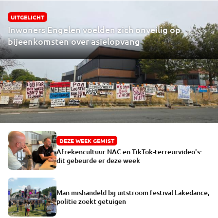
UITGELICHT
Inwoners Engelen voelden zich onveilig op
bijeenkomsten over asielopvang
DEZE WEEK GEMIST
Afrekencultuur NAC en TikTok-terreurvideo's:
dit gebeurde er deze week
Man mishandeld bij uitstroom festival Lakedance,
politie zoekt getuigen