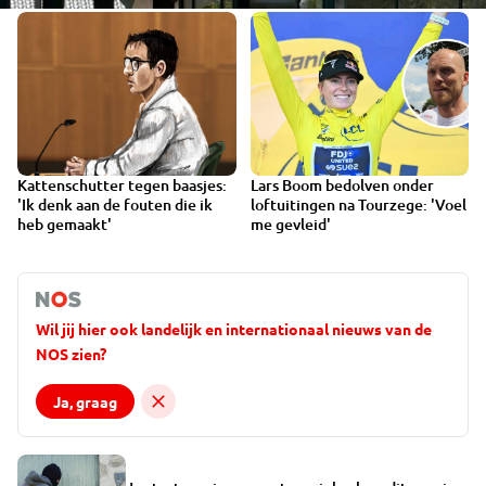
Kattenschutter tegen baasjes:
Lars Boom bedolven onder
'Ik denk aan de fouten die ik
loftuitingen na Tourzege: 'Voel
heb gemaakt'
me gevleid'
Wil jij hier ook landelijk en internationaal nieuws van de
NOS zien?
Ja, graag