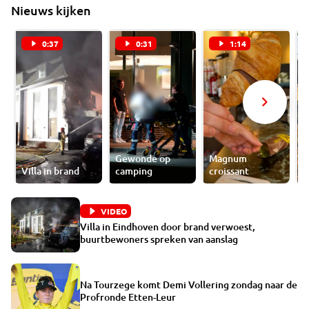
Nieuws kijken
0:37
0:31
1:14
Gewonde op
Magnum
P
Villa in brand
camping
croissant
g
VIDEO
Villa in Eindhoven door brand verwoest,
buurtbewoners spreken van aanslag
Na Tourzege komt Demi Vollering zondag naar de
Profronde Etten-Leur