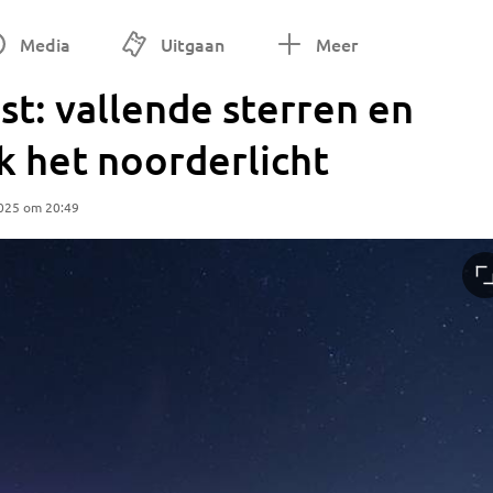
Media
Uitgaan
Meer
t: vallende sterren en
k het noorderlicht
2025 om 20:49