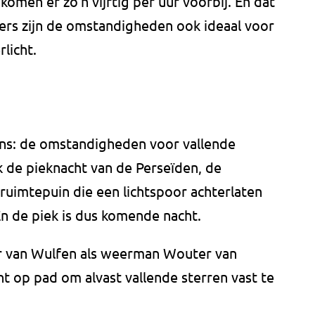
 komen er zo'n vijftig per uur voorbij. En dat
nners zijn de omstandigheden ook ideaal voor
licht.
ens: de omstandigheden voor vallende
ijk de pieknacht van de Perseïden, de
s ruimtepuin die een lichtspoor achterlaten
n de piek is dus komende nacht.
r van Wulfen als weerman Wouter van
 op pad om alvast vallende sterren vast te