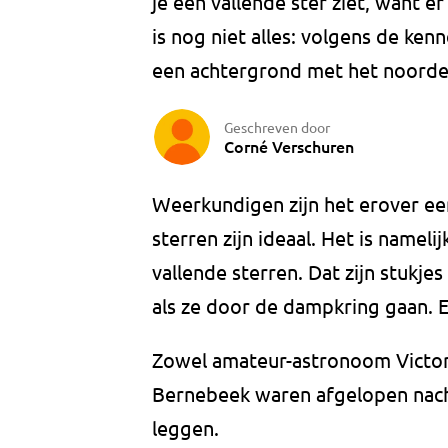
je een vallende ster ziet, want er
is nog niet alles: volgens de ke
een achtergrond met het noorder
Geschreven door
Corné Verschuren
Weerkundigen zijn het erover e
sterren zijn ideaal. Het is namel
vallende sterren. Dat zijn stukje
als ze door de dampkring gaan. E
Zowel amateur-astronoom Victo
Bernebeek waren afgelopen nacht
leggen.