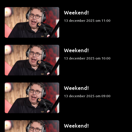
Weekend!
13 december 2025 om 11:00
Weekend!
13 december 2025 om 10:00
Weekend!
13 december 2025 om 09:00
Weekend!