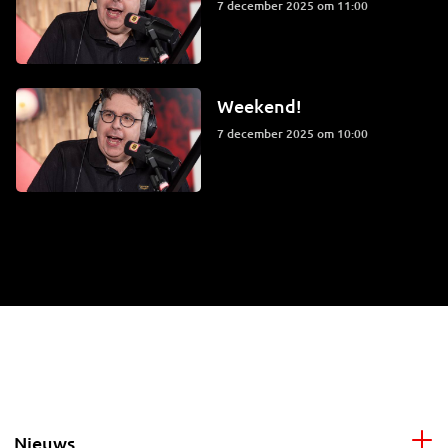
7 december 2025 om 11:00
Weekend!
7 december 2025 om 10:00
Nieuws