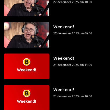
27 december 2025 om 10:00
Weekend!
27 december 2025 om 09:00
Weekend!
21 december 2025 om 11:00
Weekend!
21 december 2025 om 10:00