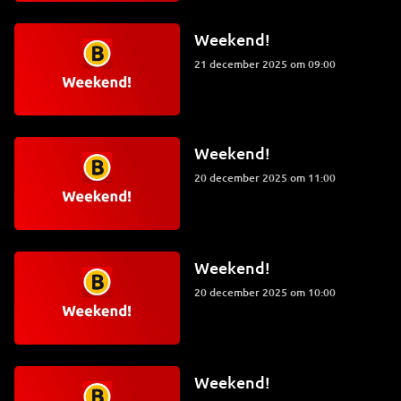
Weekend!
21 december 2025 om 09:00
Weekend!
20 december 2025 om 11:00
Weekend!
20 december 2025 om 10:00
Weekend!