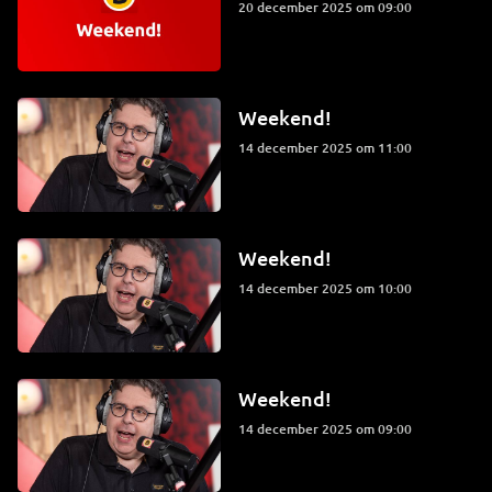
20 december 2025 om 09:00
Weekend!
14 december 2025 om 11:00
Weekend!
14 december 2025 om 10:00
Weekend!
14 december 2025 om 09:00