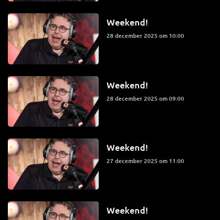
Weekend!
28 december 2025 om 10:00
Weekend!
28 december 2025 om 09:00
Weekend!
27 december 2025 om 11:00
Weekend!