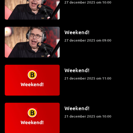
27 december 2025 om 10:00
Weekend!
27 december 2025 om 09:00
Weekend!
21 december 2025 om 11:00
Weekend!
21 december 2025 om 10:00