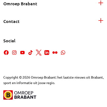
Omroep Brabant
Contact
Social
Copyright
©
2026
Omroep Brabant: het laatste nieuws uit Brabant,
sport en informatie uit jouw regio.