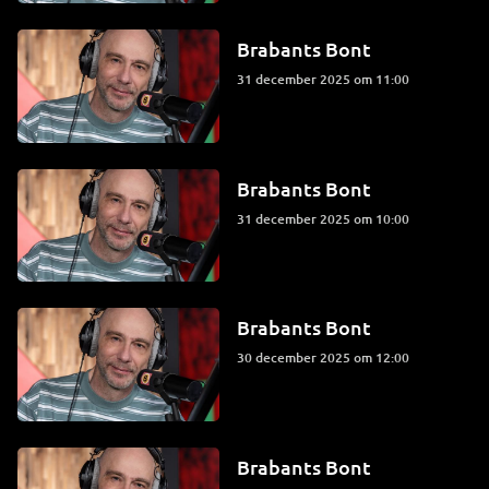
Brabants Bont
31 december 2025 om 11:00
Brabants Bont
31 december 2025 om 10:00
Brabants Bont
30 december 2025 om 12:00
Brabants Bont