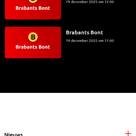
19 december 2025 om 12:00
Brabants Bont
19 december 2025 om 11:00
Nieuws