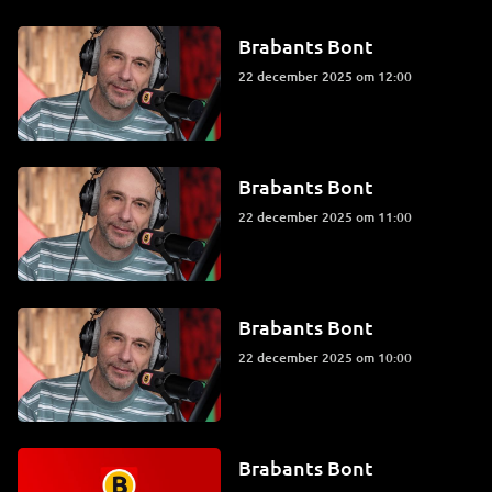
Brabants Bont
22 december 2025 om 12:00
Brabants Bont
22 december 2025 om 11:00
Brabants Bont
22 december 2025 om 10:00
Brabants Bont