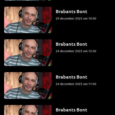
Brabants Bont
29 december 2025 om 10:00
Brabants Bont
24 december 2025 om 12:00
Brabants Bont
24 december 2025 om 11:00
Brabants Bont