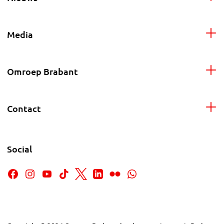
Media
Omroep Brabant
Contact
Social