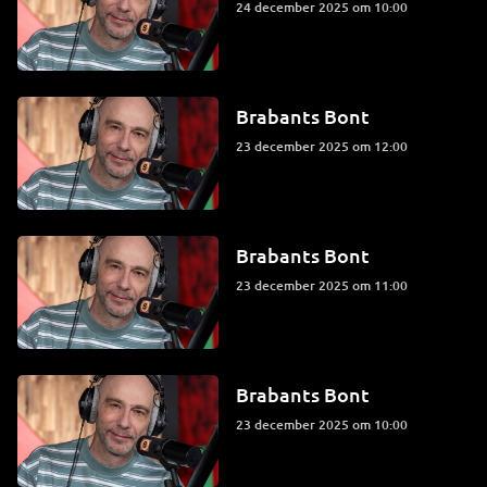
24 december 2025 om 10:00
Brabants Bont
23 december 2025 om 12:00
Brabants Bont
23 december 2025 om 11:00
Brabants Bont
23 december 2025 om 10:00