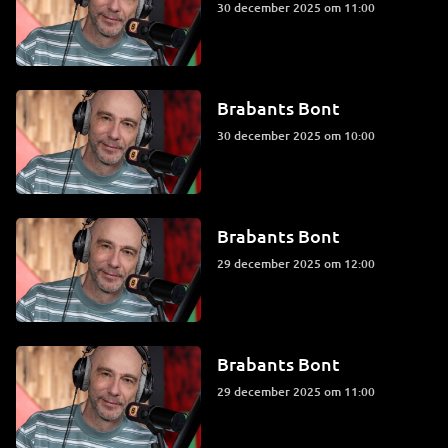
30 december 2025 om 11:00
Brabants Bont
30 december 2025 om 10:00
Brabants Bont
29 december 2025 om 12:00
Brabants Bont
29 december 2025 om 11:00