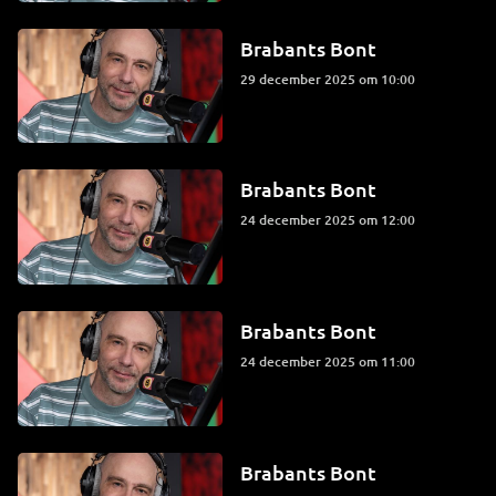
Brabants Bont
29 december 2025 om 10:00
Brabants Bont
24 december 2025 om 12:00
Brabants Bont
24 december 2025 om 11:00
Brabants Bont