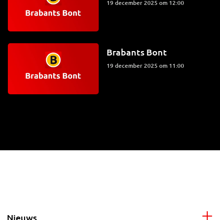
19 december 2025 om 12:00
Brabants Bont
19 december 2025 om 11:00
Nieuws