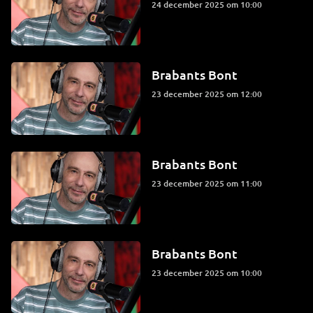
24 december 2025 om 10:00
Brabants Bont
23 december 2025 om 12:00
Brabants Bont
23 december 2025 om 11:00
Brabants Bont
23 december 2025 om 10:00