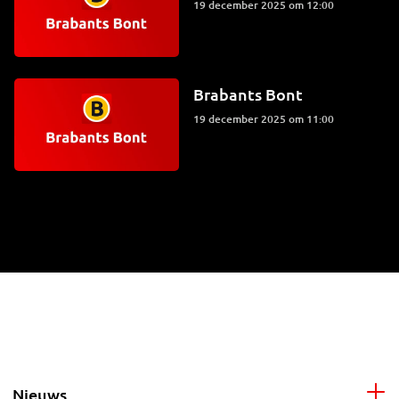
19 december 2025 om 12:00
Brabants Bont
19 december 2025 om 11:00
Nieuws