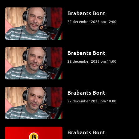
Brabants Bont
22 december 2025 om 12:00
Brabants Bont
22 december 2025 om 11:00
Brabants Bont
22 december 2025 om 10:00
Brabants Bont