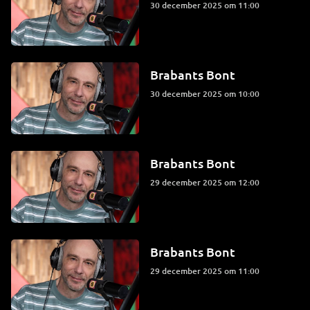
30 december 2025 om 11:00
Brabants Bont
30 december 2025 om 10:00
Brabants Bont
29 december 2025 om 12:00
Brabants Bont
29 december 2025 om 11:00