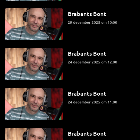
Brabants Bont
29 december 2025 om 10:00
Brabants Bont
24 december 2025 om 12:00
Brabants Bont
24 december 2025 om 11:00
Brabants Bont