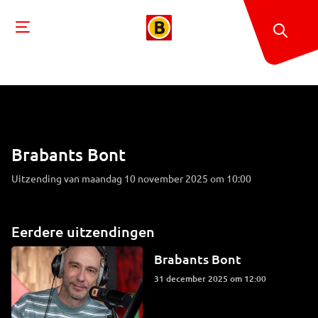
Brabants Bont
Uitzending van maandag 10 november 2025 om 10:00
Eerdere uitzendingen
Brabants Bont
31 december 2025 om 12:00