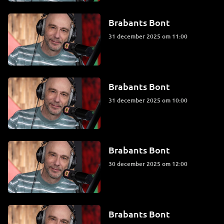
Brabants Bont
31 december 2025 om 11:00
Brabants Bont
31 december 2025 om 10:00
Brabants Bont
30 december 2025 om 12:00
Brabants Bont