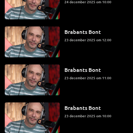
24 december 2025 om 10:00
Brabants Bont
23 december 2025 om 12:00
Brabants Bont
23 december 2025 om 11:00
Brabants Bont
23 december 2025 om 10:00