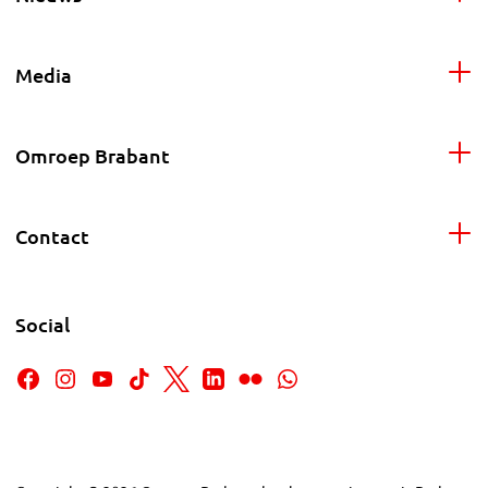
Media
Omroep Brabant
Contact
Social