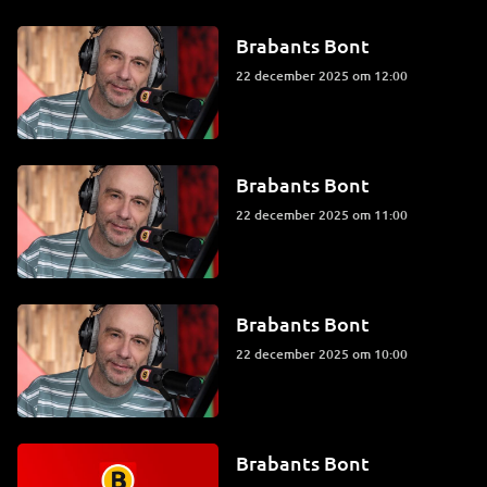
Brabants Bont
22 december 2025 om 12:00
Brabants Bont
22 december 2025 om 11:00
Brabants Bont
22 december 2025 om 10:00
Brabants Bont