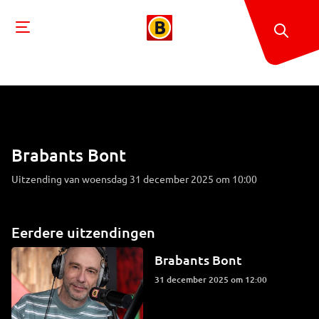
Brabants Bont
Uitzending van woensdag 31 december 2025 om 10:00
Eerdere uitzendingen
Brabants Bont
31 december 2025 om 12:00