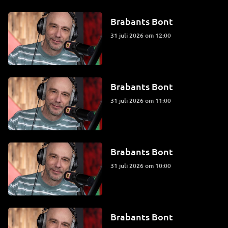
Brabants Bont
31 juli 2026 om 12:00
Brabants Bont
31 juli 2026 om 11:00
Brabants Bont
31 juli 2026 om 10:00
Brabants Bont