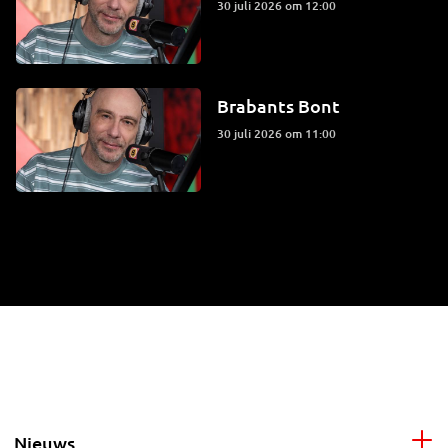
30 juli 2026 om 12:00
Brabants Bont
30 juli 2026 om 11:00
Nieuws