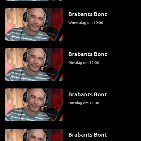
Brabants Bont
woensdag om 10:00
Brabants Bont
dinsdag om 12:00
Brabants Bont
dinsdag om 11:00
Brabants Bont