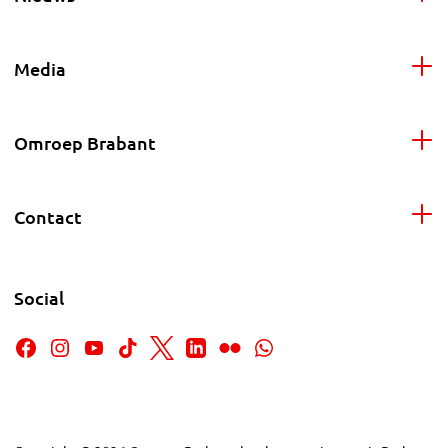
Media
Omroep Brabant
Contact
Social