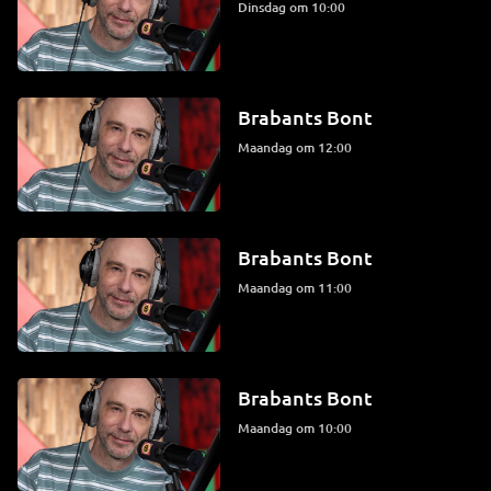
dinsdag om 10:00
Brabants Bont
maandag om 12:00
Brabants Bont
maandag om 11:00
Brabants Bont
maandag om 10:00