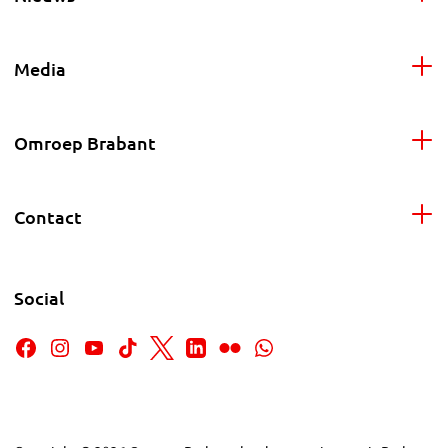
Media
Omroep Brabant
Contact
Social