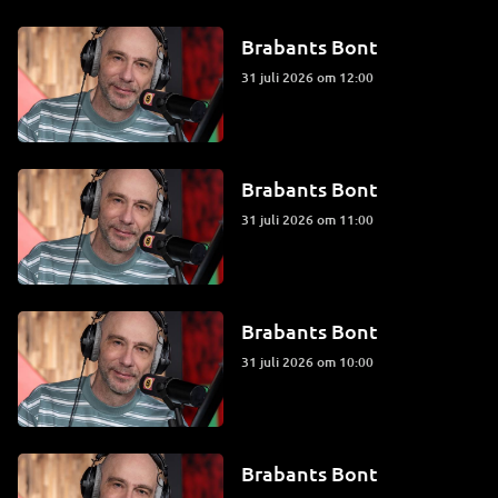
Brabants Bont
31 juli 2026 om 12:00
Brabants Bont
31 juli 2026 om 11:00
Brabants Bont
31 juli 2026 om 10:00
Brabants Bont