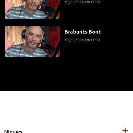
30 juli 2026 om 12:00
Brabants Bont
30 juli 2026 om 11:00
Nieuws