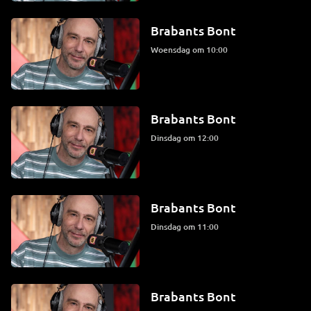
Brabants Bont
woensdag om 10:00
Brabants Bont
dinsdag om 12:00
Brabants Bont
dinsdag om 11:00
Brabants Bont