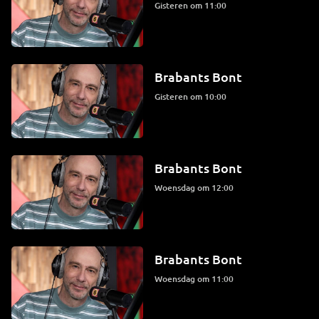
Gisteren om 11:00
Brabants Bont
Gisteren om 10:00
Brabants Bont
woensdag om 12:00
Brabants Bont
woensdag om 11:00