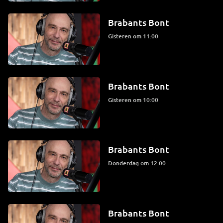
Brabants Bont
Gisteren om 11:00
Brabants Bont
Gisteren om 10:00
Brabants Bont
donderdag om 12:00
Brabants Bont