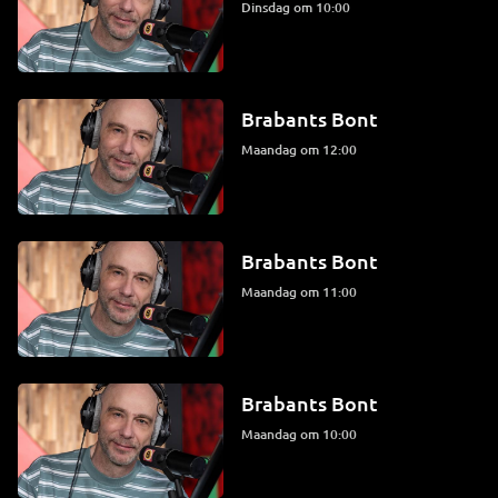
dinsdag om 10:00
Brabants Bont
maandag om 12:00
Brabants Bont
maandag om 11:00
Brabants Bont
maandag om 10:00