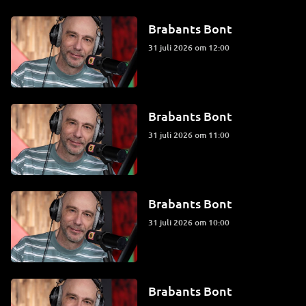
Brabants Bont
31 juli 2026 om 12:00
Brabants Bont
31 juli 2026 om 11:00
Brabants Bont
31 juli 2026 om 10:00
Brabants Bont