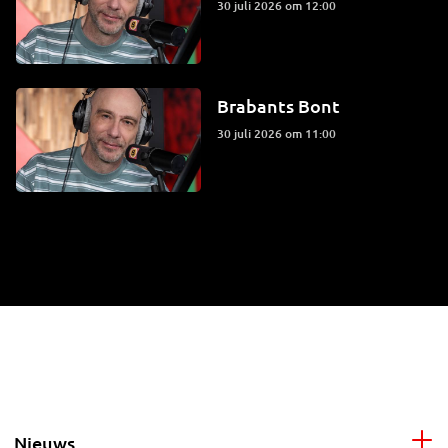
30 juli 2026 om 12:00
Brabants Bont
30 juli 2026 om 11:00
Nieuws