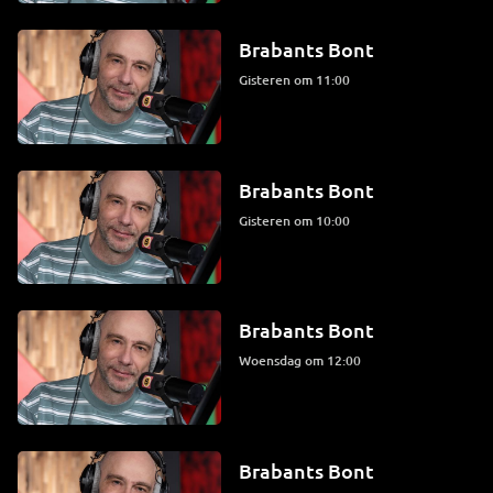
Brabants Bont
Gisteren om 11:00
Brabants Bont
Gisteren om 10:00
Brabants Bont
woensdag om 12:00
Brabants Bont