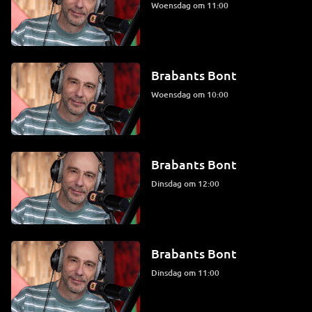
woensdag om 11:00
Brabants Bont
woensdag om 10:00
Brabants Bont
dinsdag om 12:00
Brabants Bont
dinsdag om 11:00