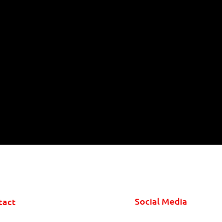
Social Media
tact