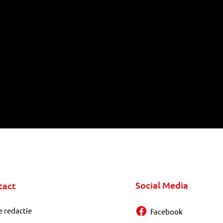
Social Media
tact
e redactie
Facebook