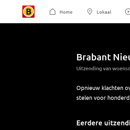
Home
Lokaal
Brabant Ni
Uitzending van woensd
Opnieuw klachten ov
stelen voor honderde
Eerdere uitzend