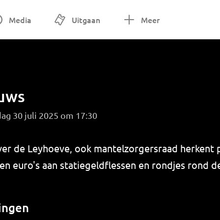
Media
Uitgaan
Meer
euws
ag 30 juli 2025 om 17:30
er de Leyhoeve, ook mantelzorgersraad herkent 
n euro's aan statiegeldflessen en rondjes rond d
ingen