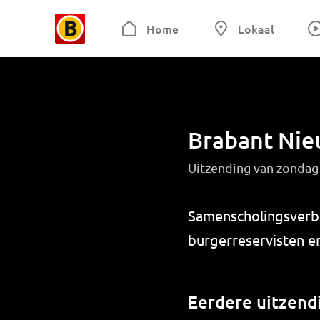
Home
Lokaal
Brabant Ni
Uitzending van zondag
Samenscholingsverbo
burgerreservisten en
Eerdere uitzend