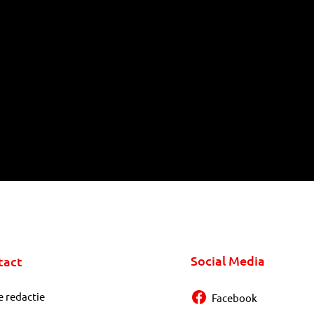
Social Media
tact
e redactie
Facebook