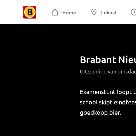
Home
Lokaal
Brabant Ni
Uitzending van dinsda
Examenstunt loopt ui
school skipt eindfee
goedkoop bier.