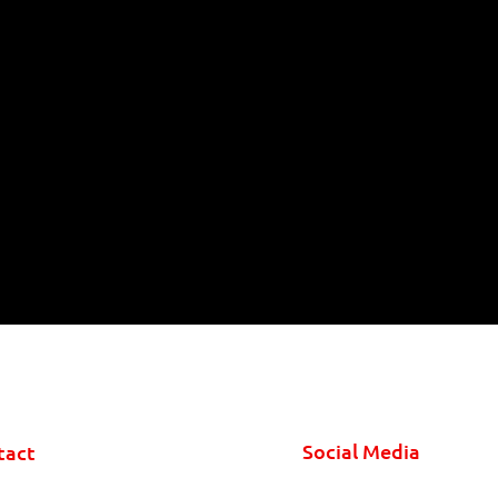
Social Media
tact