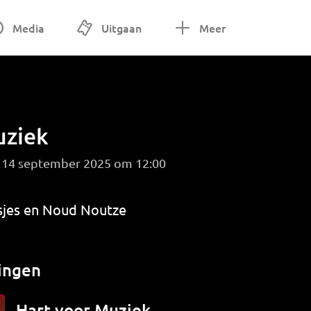
Media
Uitgaan
Meer
uziek
g 14 september 2025 om 12:00
sjes en Noud Noutze
ingen
Hart voor Muziek