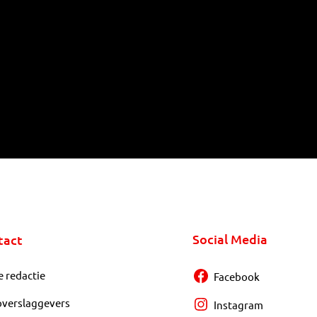
Social Media
tact
e redactie
Facebook
overslaggevers
Instagram