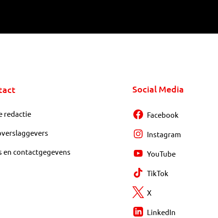
Social Media
tact
e redactie
Facebook
overslaggevers
Instagram
s en contactgegevens
YouTube
TikTok
X
LinkedIn