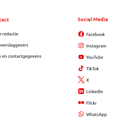
Social Media
tact
e redactie
Facebook
overslaggevers
Instagram
s en contactgegevens
YouTube
TikTok
X
LinkedIn
Flickr
WhatsApp