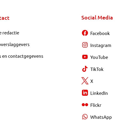
Social Media
tact
e redactie
Facebook
overslaggevers
Instagram
s en contactgegevens
YouTube
TikTok
X
LinkedIn
Flickr
WhatsApp