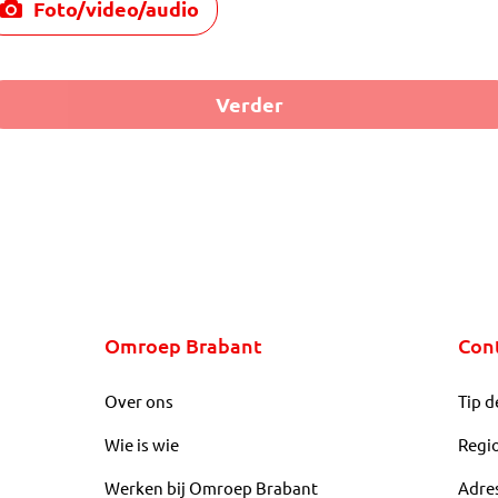
Foto/video/audio
Verder
Omroep Brabant
Con
Over ons
Tip d
Wie is wie
Regi
Werken bij Omroep Brabant
Adre