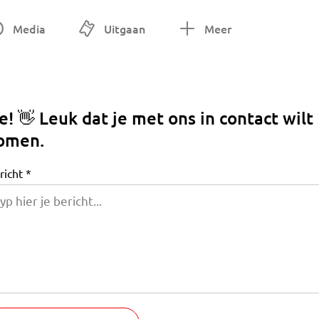
Media
Uitgaan
Meer
e!
👋
Leuk dat je met ons in contact wilt
omen.
richt
*