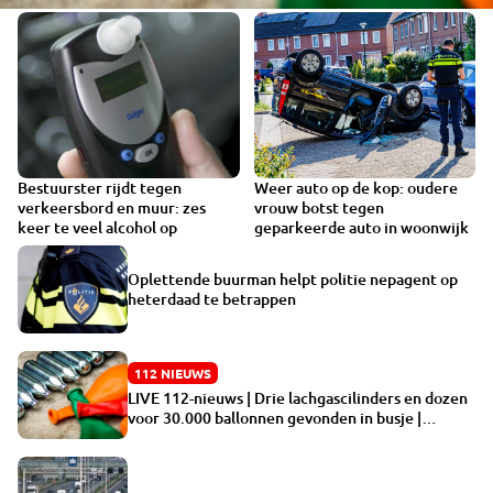
Bestuurster rijdt tegen
Weer auto op de kop: oudere
verkeersbord en muur: zes
vrouw botst tegen
keer te veel alcohol op
geparkeerde auto in woonwijk
Oplettende buurman helpt politie nepagent op
heterdaad te betrappen
112 NIEUWS
LIVE 112-nieuws | Drie lachgascilinders en dozen
voor 30.000 ballonnen gevonden in busje |
Bestuurster rijdt tegen verkeersbord en muur:
zes keer te veel alcohol op