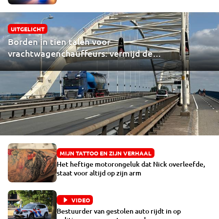
UITGELICHT
Borden in tien talen voor
vrachtwagenchauffeurs: vermijd de
Merwedebrug
MIJN TATTOO EN ZIJN VERHAAL
Het heftige motorongeluk dat Nick overleefde,
staat voor altijd op zijn arm
VIDEO
Bestuurder van gestolen auto rijdt in op