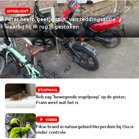
UITGELICHT
Peter heeft 'beetje spijt' van reddingsactie
waarbij hij in rug is gestoken
STUIFMAIL
Rob zag 'bewegende vogelpoep' op de gieter,
Frans weet wat het is
VIDEO
Fikse brand in natuurgebied Herperduin bij Oss is
onder controle