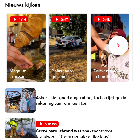
Nieuws kijken
1:14
0:47
0:43
Magnum
Politieauto
Zelfvertrouwen
B
croissant
geramd
in Eindhoven
a
Asbest niet goed opgeruimd, toch krijgt gezin
rekening van ruim een ton
VIDEO
Grote natuurbrand was zoektocht voor
brandweer: ‘Geen gemakkelijke klus’