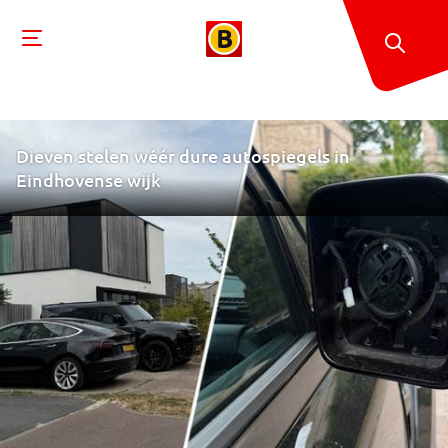
Dieven stelen wéér dure autospiegels in
Eindhovense wijk