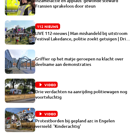
Inzamelactie en applaus: gewonde steward
Fransien sprakeloos door steun
112 NIEUWS
LIVE 112-nieuws | Man mishandeld bij uitstroom
festival Lakedance, politie zoekt getuigen | Drie
verdachten na aanrijding politiewagen nog
voortvluchtig
Griffier op het matje geroepen na klacht over
deelname aan demonstraties
VIDEO
Drie verdachten na aanrijding politiewagen nog
voortvluchtig
VIDEO
Protestborden bij gepland azc in Engelen
vernield: 'Kinderachtig'