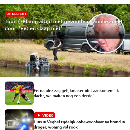
UITGELICHT
Toon (78) nog altijd niet gevonden, familie zoekt
door: 'Eet en slaap niet'
Fernandez zag gelijkmaker niet aankomen: 'Ik
dacht, we maken nog een derde'
VIDEO
Huis in Veghel tijdelijk onbewoonbaar na brand in
droger, woning vol rook