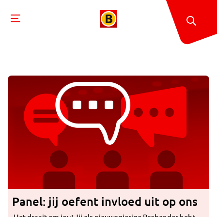
Panel: jij oefent invloed uit op ons
Het draait om jou! Jij als nieuwsgierige Brabander hebt