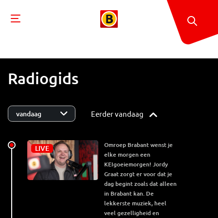
Radiogids
Eerder vandaag
Omroep Brabant wenst je
LIVE
elke morgen een
KEIgoeiemorgen! Jordy
Graat zorgt er voor dat je
dag begint zoals dat alleen
in Brabant kan. De
lekkerste muziek, heel
veel gezelligheid en