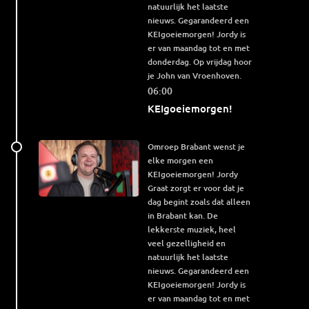
natuurlijk het laatste
nieuws. Gegarandeerd een
KEIgoeiemorgen! Jordy is
er van maandag tot en met
donderdag. Op vrijdag hoor
je John van Vroenhoven.
06:00
KEIgoeiemorgen!
Omroep Brabant wenst je
elke morgen een
KEIgoeiemorgen! Jordy
Graat zorgt er voor dat je
dag begint zoals dat alleen
in Brabant kan. De
lekkerste muziek, heel
veel gezelligheid en
natuurlijk het laatste
nieuws. Gegarandeerd een
KEIgoeiemorgen! Jordy is
er van maandag tot en met