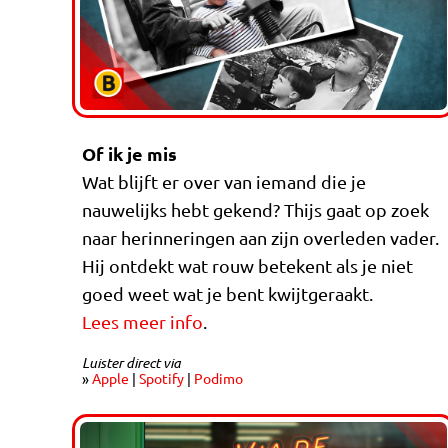
Of ik je mis
Wat blijft er over van iemand die je
nauwelijks hebt gekend? Thijs gaat op zoek
naar herinneringen aan zijn overleden vader.
Hij ontdekt wat rouw betekent als je niet
goed weet wat je bent kwijtgeraakt.
Lees meer info
.
Luister direct via
»
Apple
|
Spotify
|
Podimo