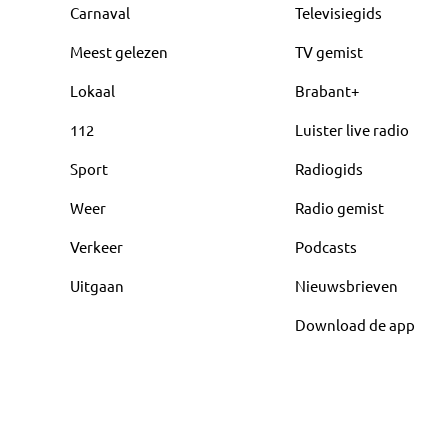
Carnaval
Televisiegids
Meest gelezen
TV gemist
Lokaal
Brabant+
112
Luister live radio
Sport
Radiogids
Weer
Radio gemist
Verkeer
Podcasts
Uitgaan
Nieuwsbrieven
Download de app
Copyright
©
2026
Omroep Brabant: het laatste nieuws uit Br