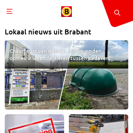
Lokaal nieuws uit
Brabant
Chauffeurs van Rendac in Son vinden
opnieuw levende dieren tussen kadavers