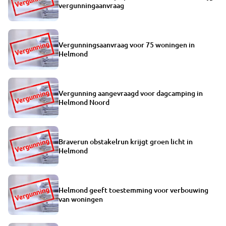
vergunningaanvraag
Vergunningsaanvraag voor 75 woningen in
Helmond
Vergunning aangevraagd voor dagcamping in
Helmond Noord
Braverun obstakelrun krijgt groen licht in
Helmond
Helmond geeft toestemming voor verbouwing
van woningen