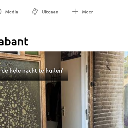
Media
Uitgaan
Meer
abant
 de hele nacht te huilen'