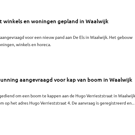
roffen door een cyberaanval. De gestolen gegevens inmiddels aangebode
verborgen deel van het internet, maar volgens het bedrijf gaat het
niet bekend hoeveel klantgegevens precies zijn buitgemaakt.
 winkels en woningen gepland in Waalwijk
g aangevraagd voor een nieuw pand aan De Els in Waalwijk. Het gebouw
oningen, winkels en horeca.
nning aangevraagd voor kap van boom in Waalwijk
ngediend om een boom te kappen aan de Hugo Verrieststraat in Waalwijk
 op het adres Hugo Verrieststraat 4. De aanvraag is geregistreerd en
ming.