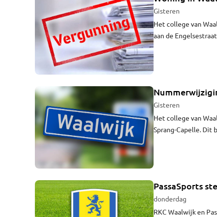
Gisteren
Het college van Waa
aan de Engelsestraat
Nummerwijzigin
Gisteren
Het college van Waa
Sprang-Capelle. Dit 
locatie.
PassaSports st
donderdag
RKC Waalwijk en Pas