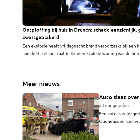
Ontploffing bij huis in Drunen: schade aanzienlijk, 
VIDEO
zwartgeblakerd
Een explosie heeft vrijdagnacht brand veroorzaakt bij een h
aan de Hazelaarstraat in Drunen. Ook de woning van de bur
liep schade op. Door de harde knal, rond kwart over twee 's
nachts, werden veel buurtbewoners wakker.
Meer nieuws
Auto slaat ove
23 uur geleden
Een auto is vrijdagm
Oudheusden. Een vro
gebracht. Over de er