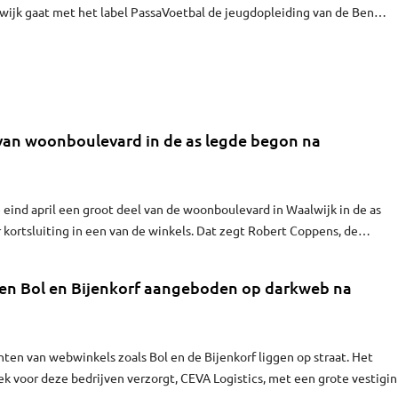
lwijk gaat met het label PassaVoetbal de jeugdopleiding van de Ben
lacademie ondersteunen.
 van woonboulevard in de as legde begon na
eind april een groot deel van de woonboulevard in Waalwijk in de as
 kortsluiting in een van de winkels. Dat zegt Robert Coppens, de
ndemakers Groep (DMG) dat eigenaar is van de panden. "De eerste vonk
pendisplay in een van de winkels."
en Bol en Bijenkorf aangeboden op darkweb na
ten van webwinkels zoals Bol en de Bijenkorf liggen op straat. Het
iek voor deze bedrijven verzorgt, CEVA Logistics, met een grote vestigi