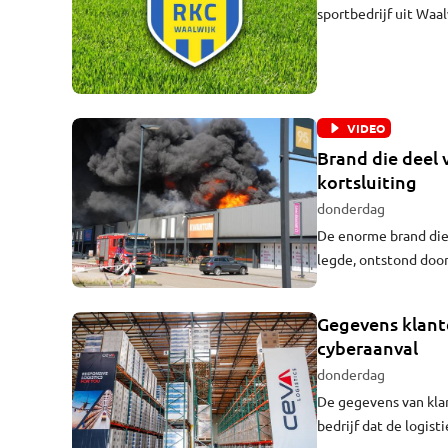
sportbedrijf uit Waa
Mandemakers Voetba
VIDEO
Brand die deel
kortsluiting
donderdag
De enorme brand die 
legde, ontstond door
directeur van De Ma
ontstond bij een lam
Gegevens klant
cyberaanval
donderdag
De gegevens van klan
bedrijf dat de logist