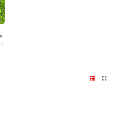
on
t
nt