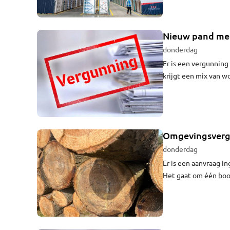
in Waalwijk, is get
op het darkweb, een 
oudere data. Het is 
Nieuw pand met
donderdag
Er is een vergunnin
krijgt een mix van w
Omgevingsvergu
donderdag
Er is een aanvraag i
Het gaat om één boom
wacht op besluitvor