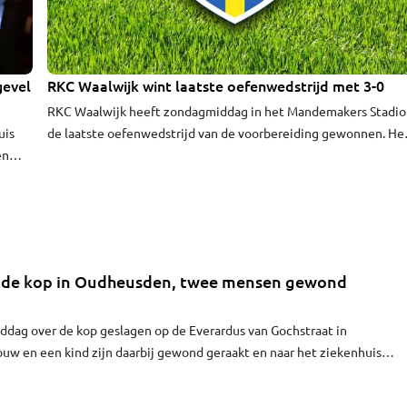
gevel
RKC Waalwijk wint laatste oefenwedstrijd met 3-0
RKC Waalwijk heeft zondagmiddag in het Mandemakers Stadi
uis
de laatste oefenwedstrijd van de voorbereiding gewonnen. He
en
team versloeg het Griekse AE Kifisia met 3-0. Rein van Hedel
scoorde twee keer, terwijl Jesse van de Haar het derde doelpu
maakte. De overwinning was een afsluiting van de Open Dag in
Waalwijk.
r de kop in Oudheusden, twee mensen gewond
iddag over de kop geslagen op de Everardus van Gochstraat in
uw en een kind zijn daarbij gewond geraakt en naar het ziekenhuis
nst van hun verwondingen is niets bekend.