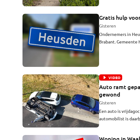
Gratis hulp vo
Gisteren
Ondernemers in Heus
Brabant. Gemeente 
en toekomstbestendi
Experts staan klaar v
VIDEO
Auto ramt gepar
gewond
Gisteren
Een auto is vrijdago
automobilist is daar
geparkeerde auto's.
Woning in Waalw