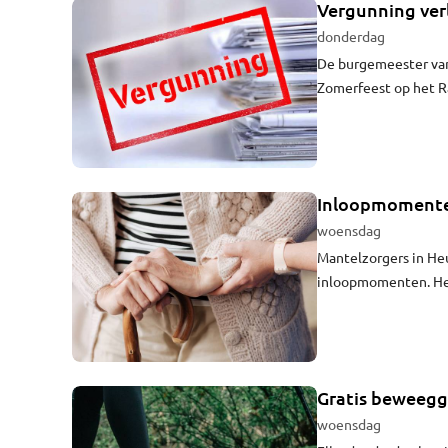
Vergunning ver
donderdag
De burgemeester van
Zomerfeest op het R
augustus 2026.
Inloopmomente
woensdag
Mantelzorgers in Heu
inloopmomenten. Het
Gratis beweegg
woensdag