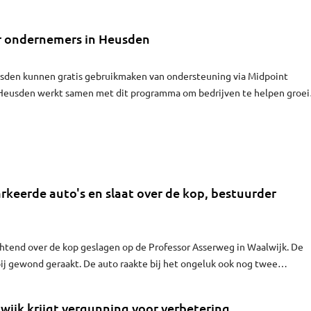
or ondernemers in Heusden
den kunnen gratis gebruikmaken van ondersteuning via Midpoint
Heusden werkt samen met dit programma om bedrijven te helpen groe
g te ondernemen. Er zijn workshops, advies en netwerkbijeenkomsten.
oor vragen over bijvoorbeeld digitalisering, financiering en personeel.
keerde auto's en slaat over de kop, bestuurder
chtend over de kop geslagen op de Professor Asserweg in Waalwijk. De
bij gewond geraakt. De auto raakte bij het ongeluk ook nog twee
ijk krijgt vergunning voor verbetering