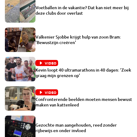
Voetballen in de vakantie? Dat kan niet meer bij
deze clubs door overlast
Valkenier Sjobbe krijgt hulp van zoon Bram:
'Bewustzijn creëren'
VIDEO
Kevin loopt 40 ultramarathons in 40 dagen: ‘Zoek
graag mijn grenzen op’
VIDEO
Confronterende beelden moeten mensen bewust
maken van kattenleed
Gezochte man aangehouden, reed zonder
rijbewijs en onder invloed