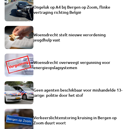
Ongeluk op A4 bij Bergen op Zoom, flinke
vertraging richting België
Woensdrecht stelt nieuwe verordening
jeugdhulp vast
Woensdrecht overweegt vergunning voor
energieopslagsystemen
Geen agenten beschikbaar voor mishandelde 13-
jarige: politie door het stof
Verkeerslichtenstoring kruising in Bergen op
Zoom duurt voort