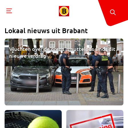
Lokaal nieuws uit
Brabant
Vluchten over de grens is nutteloos sinds dit
nieuwe verdrag