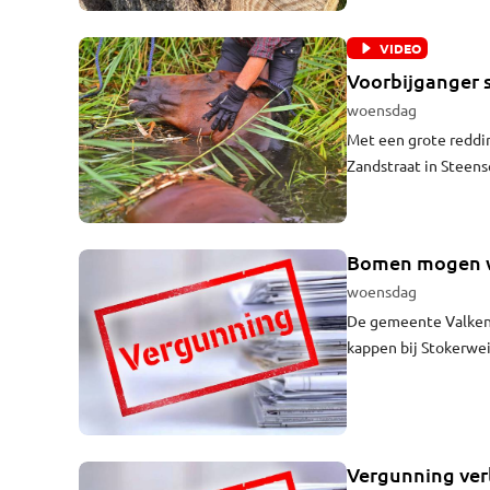
VIDEO
Voorbijganger s
woensdag
Met een grote reddi
Zandstraat in Steense
aan te pas moesten 
het paard geschoven.
gebracht.
Bomen mogen w
woensdag
De gemeente Valken
kappen bij Stokerwei
Vergunning ver