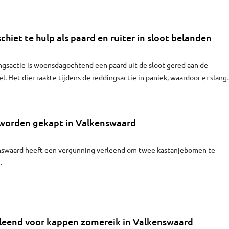
chiet te hulp als paard en ruiter in sloot belanden
ngsactie is woensdagochtend een paard uit de sloot gered aan de
l. Het dier raakte tijdens de reddingsactie in paniek, waardoor er slang
komen om het uit het water te trekken. De slangen werden hiervoor on
 De ruiter raakte gewond en is met de ambulance naar het ziekenhuis
orden gekapt in Valkenswaard
swaard heeft een vergunning verleend om twee kastanjebomen te
.
leend voor kappen zomereik in Valkenswaard