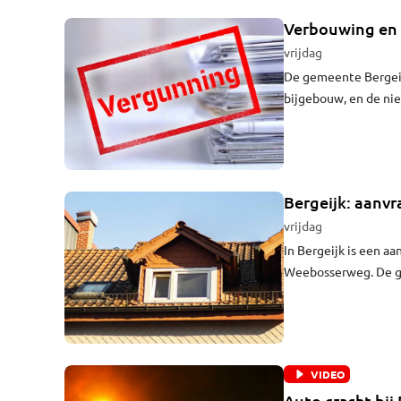
Verbouwing en 
vrijdag
De gemeente Bergei
bijgebouw, en de ni
Riethoven.
Bergeijk: aanv
vrijdag
In Bergeijk is een a
Weebosserweg. De ge
beoordelen.
VIDEO
Auto crasht bi