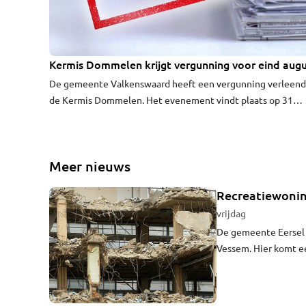
Kermis Dommelen krijgt vergunning voor eind aug
De gemeente Valkenswaard heeft een vergunning verleend
de Kermis Dommelen. Het evenement vindt plaats op 31
augustus en 1 september bij Bommel Party Centrum aan de
Bergstraat.
Meer nieuws
Recreatiewonin
vrijdag
De gemeente Eersel 
Vessem. Hier komt e
grond wordt omgevor