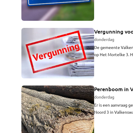
Vergunning voo
donderdag
De gemeente Valkens
op Het Mortelke 3. H
Perenboom in V
donderdag
Er is een aanvraag 
Noord 3 in Valkensw