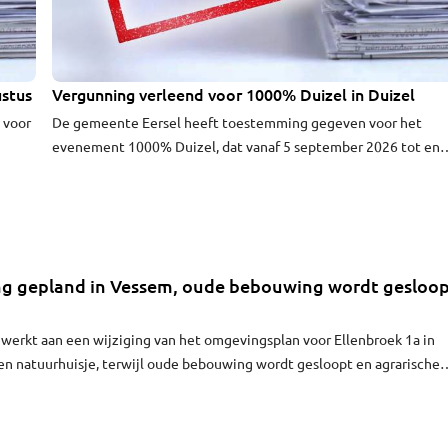
ustus
Vergunning verleend voor 1000% Duizel in Duizel
 voor
De gemeente Eersel heeft toestemming gegeven voor het
evenement 1000% Duizel, dat vanaf 5 september 2026 tot en
met 2030 plaatsvindt aan Smitseind 33a in Duizel.
g gepland in Vessem, oude bebouwing wordt gesloo
werkt aan een wijziging van het omgevingsplan voor Ellenbroek 1a in
en natuurhuisje, terwijl oude bebouwing wordt gesloopt en agrarische
md tot natuur.