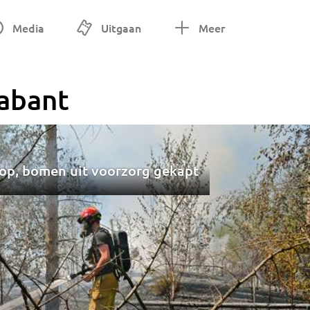
Media
Uitgaan
Meer
abant
 op, bomen uit voorzorg gekapt