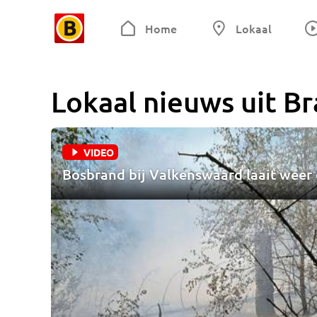
Home
Lokaal
Lokaal nieuws uit
Br
VIDEO
Bosbrand bij Valkenswaard laait weer