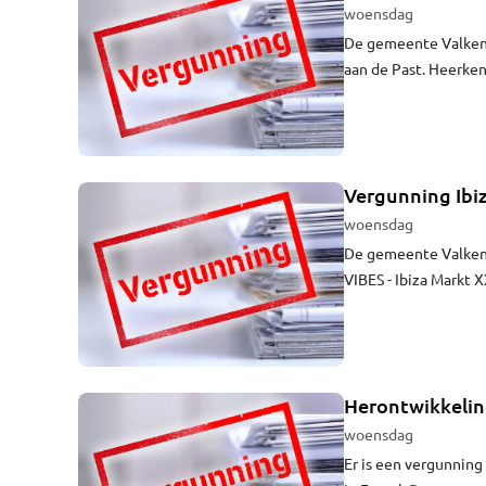
woensdag
De gemeente Valken
aan de Past. Heerken
Vergunning Ibi
woensdag
De gemeente Valken
VIBES - Ibiza Markt 
Herontwikkeling
woensdag
Er is een vergunning