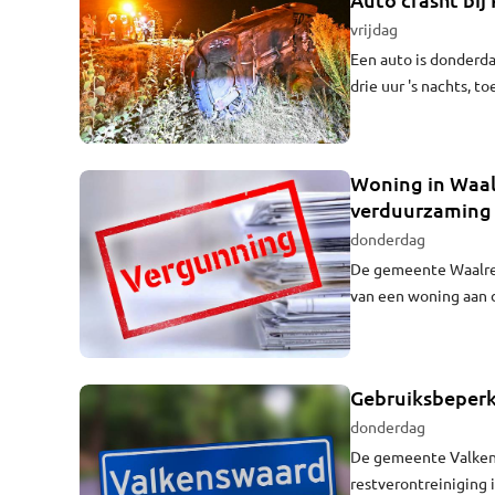
vrijdag
Een auto is donderda
drie uur 's nachts, 
Woning in Waal
verduurzaming
donderdag
De gemeente Waalre
van een woning aan d
vier weken in werkin
Gebruiksbeperk
donderdag
De gemeente Valken
restverontreiniging 