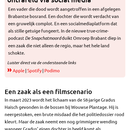
Een vader die dood wordt aangetroffen in een afgelegen
Brabantse bosrand. Een dochter die wordt verdacht van
een gruwelijk complot. En een socialmediaplatform dat
als stille getuige fungeert. In de nieuwe true-crime-
podcast
De Snapchatmoord
duikt Omroep Brabant diep in
een zaak die niet alleen de regio, maar het hele land
schokte.
Luister direct via de onderstaande links
»
Apple
|
Spotify
|
Podimo
Een zaak als een filmscenario
In maart 2023 wordt het lichaam van de 58-jarige Gradus
Haisch gevonden in de bossen bij Wouwse Plantage. Hij is
neergestoken, een brute misdaad die het politiedossier rood
kleurt. Maar de zaak neemt een nog grimmigere wending
wanneer Gradus’ eigen dochter in beeld komt als