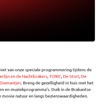
iet van onze speciale programmering tijdens de
rlijn en de Nachtbrakers
,
TOXIC
,
De Stort
,
De
Diamantjes
. Breng de gezelligheid in huis met het
en en muziekprogramma's. Duik in de Brabantse
e mooie natuur en langs bezienswaardigheden.