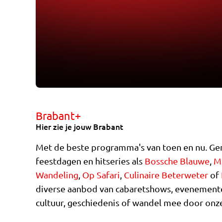
Brabant+
Hier zie je jouw Brabant
Met de beste programma's van toen en nu. Gen
feestdagen en hitseries als
Bossche Blauwe
,
Me
Wandeling
,
Op Safari
,
Culinaire Beterweter
of
diverse aanbod van cabaretshows, evenement
cultuur, geschiedenis of wandel mee door onz