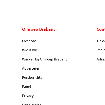
Omroep Brabant
Con
Over ons
Tip d
Wie is wie
Regi
Werken bij Omroep Brabant
Adre
Adverteren
Persberichten
Panel
Privacy
Rondleiding