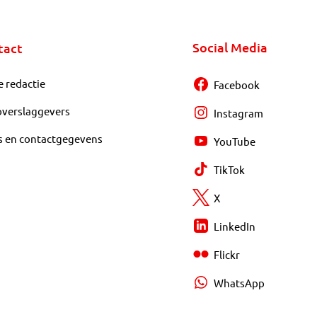
Social Media
tact
e redactie
Facebook
overslaggevers
Instagram
s en contactgegevens
YouTube
TikTok
X
LinkedIn
Flickr
WhatsApp