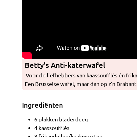
Betty's Anti-katerwafel
Voor de liefhebbers van kaassoufflés én frik
Een Brusselse wafel, maar dan op z’n Brabant
Ingrediënten
6 plakken bladerdeeg
4 kaassoufflés
8 frikandellen/knakworsten