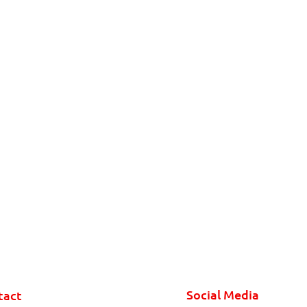
Social Media
tact