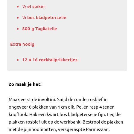
½ el suiker
¼ bos bladpeterselie
500 g Tagliatelle
Extra nodig
12 à 16 cocktailprikkertjes.
Zo maak je het:
Maak eerst de involtini. Snijd de runderrosbief in
ongeveer 8 plakken van 1 cm dik. Pel en rasp 4 tenen
knoflook. Hak een kwart bos bladpeterselie fijn. Leg de
plakken rosbief uit op de werkbank. Bestrooi de plakken
met de pijnboompitten, versgeraspte Parmezaan,