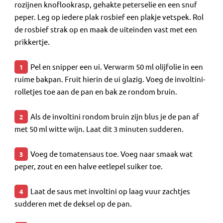
rozijnen knoflookrasp, gehakte peterselie en een snuf
peper. Leg op iedere plak rosbief een plakje vetspek. Rol
de rosbief strak op en maak de uiteinden vast met een
prikkertje.
Pel en snipper een ui. Verwarm 50 ml olijfolie in een
1
ruime bakpan. Fruit hierin de ui glazig. Voeg de involtini-
rolletjes toe aan de pan en bak ze rondom bruin.
Als de involtini rondom bruin zijn blus je de pan af
2
met 50 ml witte wijn. Laat dit 3 minuten sudderen.
Voeg de tomatensaus toe. Voeg naar smaak wat
3
peper, zout en een halve eetlepel suiker toe.
Laat de saus met involtini op laag vuur zachtjes
4
sudderen met de deksel op de pan.