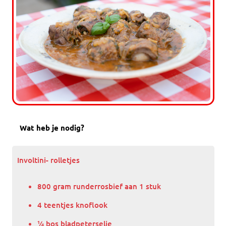
Wat heb je nodig?
Involtini- rolletjes
800 gram runderrosbief aan 1 stuk
4 teentjes knoflook
¼ bos bladpeterselie