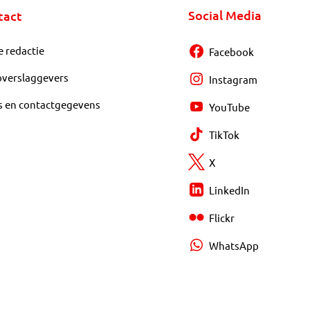
Social Media
tact
e redactie
Facebook
overslaggevers
Instagram
s en contactgegevens
YouTube
TikTok
X
LinkedIn
Flickr
WhatsApp