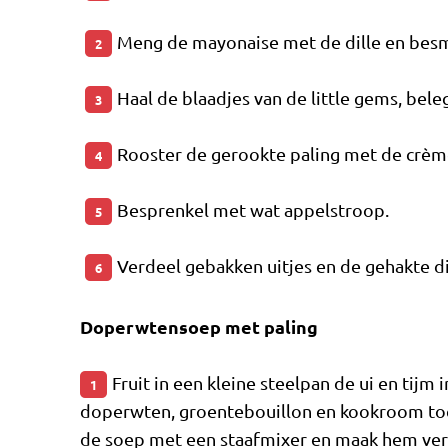
Meng de mayonaise met de dille en bes
2
Haal de blaadjes van de little gems, bele
3
Rooster de gerookte paling met de crème
4
Besprenkel met wat appelstroop.
5
Verdeel gebakken uitjes en de gehakte di
6
Doperwtensoep met paling
Fruit in een kleine steelpan de ui en tijm in
1
doperwten, groentebouillon en kookroom toe.
de soep met een staafmixer en maak hem ver