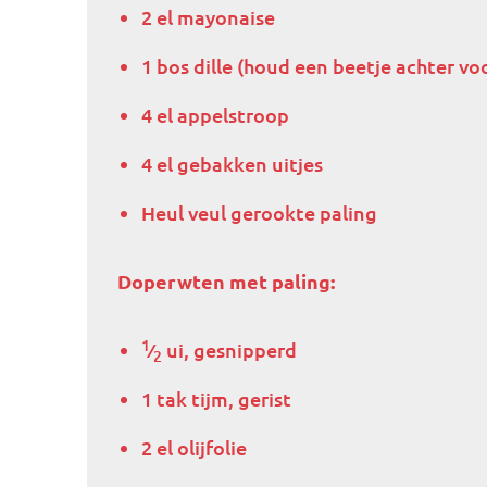
2 el mayonaise
1 bos dille (houd een beetje achter vo
4 el appelstroop
4 el gebakken uitjes
Heul veul gerookte paling
Doperwten met paling:
1
⁄
ui, gesnipperd
2
1 tak tijm, gerist
2 el olijfolie