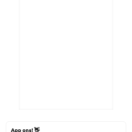
App ons!
👋