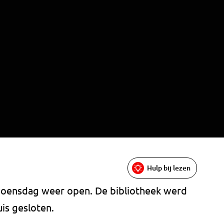
Hulp bij lezen
woensdag weer open. De bibliotheek werd
uis gesloten.