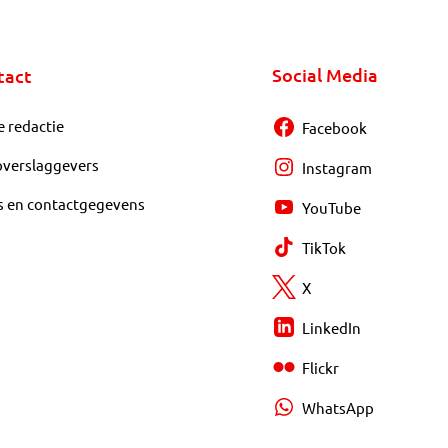
Social Media
tact
e redactie
Facebook
overslaggevers
Instagram
s en contactgegevens
YouTube
TikTok
X
LinkedIn
Flickr
WhatsApp