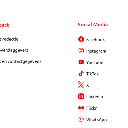
Social Media
tact
e redactie
Facebook
overslaggevers
Instagram
s en contactgegevens
YouTube
TikTok
X
LinkedIn
Flickr
WhatsApp